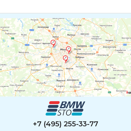
автовладельцу опций.
-
Оригинальное дооснащение и детейлинг БМВ
для
повышения комфорта и улучшения внешнего вида
автомобиля: чип-тюнинг; установка камеры заднего
вида и ее омывателя; установка элементов
стайлинга; химчистка, полировка, нанесение
керамики; тонирование атермальной пленкой.
Наша команда работает для вас! Спасибо, что
доверяете нам своего «железного друга», и до
встречи в BMW-STO!
+7 (495) 255-33-77