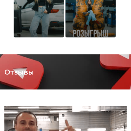
даем гарантию.
- BMW-STO является сертифицированным
сервисным центром, поэтому обслуживание БМВ
выполняется строго в соответствии с регламентом
немецкого концерна и с сохранением гарантии
производителя.
- Мы ничего не скрываем и не навязываем лишние
услуги. Наши клиенты могут присутствовать при
Отзывы
выполнении сервисных процедур, получать
развернутые рекомендации по ремонту и привозить
собственные запчасти. В случаях, когда
дополнительные работы действительно
необходимы, мы предварительно согласовываем их
с клиентом.
- В BMW-STO заботятся о своих сотрудниках и