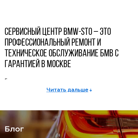
Сервисный центр BMW-STO – это
профессиональный ремонт и
техническое обслуживание БМВ с
гарантией в Москве
Главные слагаемые нашего успеха –
сертифицированные специалисты с многолетним
Читать дальше
опытом, использование дилерского оборудования,
профессионализм и бережное отношение к каждому
клиенту!
Сервисный центр BMW-STO открылся в Москве в
Блог
2008 году. Благодаря накопленному опыту и