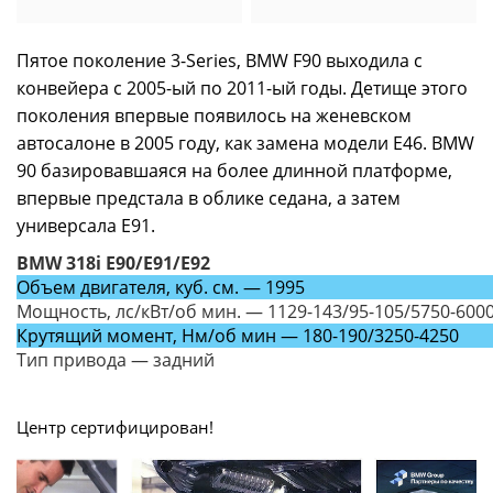
Пятое поколение 3-Series, BMW F90 выходила с
конвейера с 2005-ый по 2011-ый годы. Детище этого
поколения впервые появилось на женевском
автосалоне в 2005 году, как замена модели E46. BMW
90 базировавшаяся на более длинной платформе,
впервые предстала в облике седана, а затем
универсала E91.
BMW 318i E90/E91/E92
Объем двигателя, куб. см. — 1995
Мощность, лс/кВт/об мин. — 1129-143/95-105/5750-600
Крутящий момент, Нм/об мин — 180-190/3250-4250
Тип привода — задний
Центр сертифицирован!