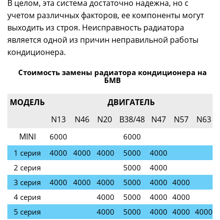
В целом, эта система достаточно надежна, но с
учетом различных факторов, ее компоненты могут
выходить из строя.
Неисправность радиатора
является одной из причин неправильной работы
кондиционера.
Стоимость замены радиатора кондиционера на
БМВ
МОДЕЛЬ
ДВИГАТЕЛЬ
N13
N46
N20
B38/48
N47
N57
N63
MINI
6000
6000
1 серия
4000
4000
4000
5000
4000
2 серия
5000
4000
3 серия
4000
4000
4000
5000
4000
4000
4 серия
4000
5000
4000
4000
5 серия
4000
5000
4000
4000
4000