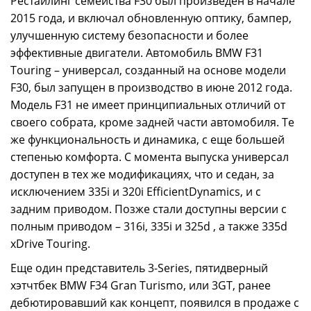
Рестайлинг семейства F30 был произведен в начале
2015 года, и включал обновленную оптику, бампер,
улучшенную систему безопасности и более
эффективные двигатели. Автомобиль BMW F31
Touring – универсал, созданный на основе модели
F30, был запущен в производство в июне 2012 года.
Модель F31 не имеет принципиальных отличий от
своего собрата, кроме задней части автомобиля. Те
же функциональность и динамика, с еще большей
степенью комфорта. С момента выпуска универсал
доступен в тех же модификациях, что и седан, за
исключением 335i и 320i EfficientDynamics, и с
задним приводом. Позже стали доступны версии с
полным приводом – 316i, 335i и 325d , а также 335d
xDrive Touring.
Еще один представитель 3-Series, пятидверный
хэтчтбек BMW F34 Gran Turismo, или 3GT, ранее
дебютировавший как концепт, появился в продаже с