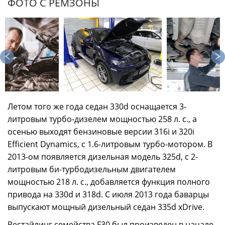
ФОТО С РЕМЗОНЫ
Летом того же года седан 330d оснащается 3-
литровым турбо-дизелем мощностью 258 л. с., а
осенью выходят бензиновые версии 316i и 320i
Efficient Dynamics, с 1.6-литровым турбо-мотором. В
2013-ом появляется дизельная модель 325d, с 2-
литровым би-турбодизельным двигателем
мощностью 218 л. с., добавляется функция полного
привода на 330d и 318d. С июля 2013 года баварцы
выпускают мощный дизельный седан 335d xDrive.
Рестайлинг семейства F30 был произведен в начале