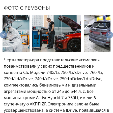
ФОТО С РЕМЗОНЫ
Черты экстерьера представительские «семерки»
позаимствовали у своих предшественников и
концепта CS. Модели 740i/Li, 750i/Li/xDrive, 760i/Li,
730d/Ld/xDrive, 740d/xDrive, 750d xDrive/Ld xDrive,
комплектовались бензиновыми и дизельными
агрегатами мощностью от 245 до 544 л. с. Все
машины, кроме ActiveHybrid 7 и 760Li, имели 6-
ступенчатую АКПП ZF. Электроника салона была
усовершенствована, а система IDrive, появившаяся в