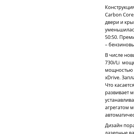
Конструкция
Carbon Core
двери и кры
уменьшилась
50:50. Пре
– бензинов
В числе нов
730i/Li мощн
мощностью 32
xDrive. Зап
Что касаетс
развивает м
устанавлива
агрегатом м
автоматичес
Дизайн пор
лазерные ва