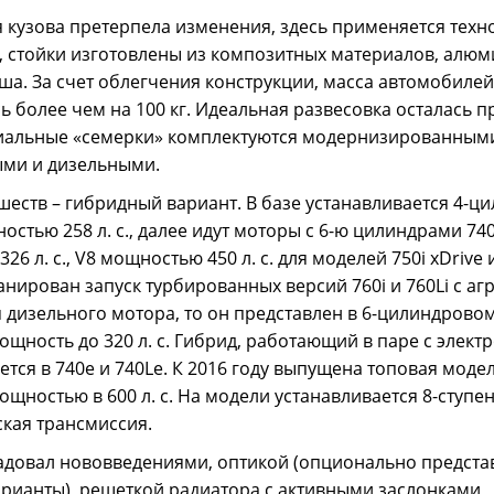
 кузова претерпела изменения, здесь применяется техн
, стойки изготовлены из композитных материалов, алю
ша. За счет облегчения конструкции, масса автомобилей
 более чем на 100 кг. Идеальная развесовка осталась п
миальные «семерки» комплектуются модернизированным
ыми и дизельными.
шеств – гибридный вариант. В базе устанавливается 4-
остью 258 л. с., далее идут моторы с 6-ю цилиндрами 740i
6 л. с., V8 мощностью 450 л. с. для моделей 750i xDrive и
ланирован запуск турбированных версий 760i и 760Li с аг
я дизельного мотора, то он представлен в 6-цилиндрово
ощность до 320 л. с. Гибрид, работающий в паре с элек
ется в 740e и 740Le. К 2016 году выпущена топовая модел
ощностью в 600 л. с. На модели устанавливается 8-ступе
кая трансмиссия.
адовал нововведениями, оптикой (опционально предст
рианты), решеткой радиатора с активными заслонками,