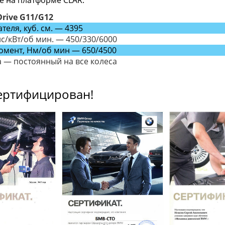
е на платформе CLAR.
Drive G11/G12
теля, куб. см. — 4395
с/кВт/об мин. — 450/330/6000
омент, Нм/об мин — 650/4500
 — постоянный на все колеса
ертифицирован!