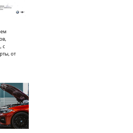
оем
ов,
 с
ты, от