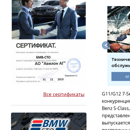
тановка камеры
Кодирование
Технич
днего вида
обслуж
27000 руб.
от
G11/G12 7-S
Все сертификаты
конкуренцию
Benz S-Class
представлен
выпускается