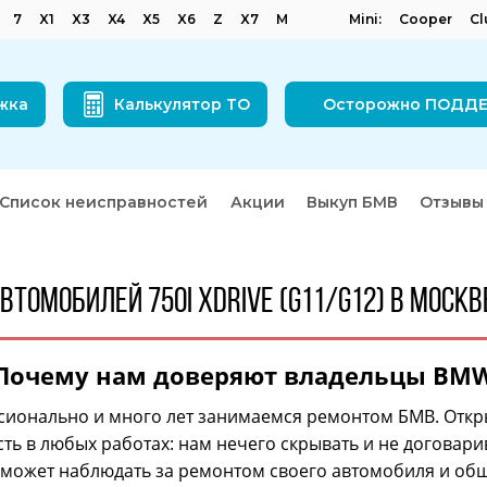
7
X1
X3
X4
X5
X6
Z
X7
M
Mini:
Cooper
C
жка
Калькулятор ТО
Осторожно ПОДД
Список неисправностей
Акции
Выкуп БМВ
Отзывы
втомобилей 750i xDrive (G11/G12) в Москв
Почему нам доверяют владельцы BM
ионально и много лет занимаемся ремонтом БМВ. Откр
ть в любых работах: нам нечего скрывать и не договари
 может наблюдать за ремонтом своего автомобиля и общ