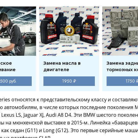
еское
Замена масла в
Замена задн
ивание
двигателе
тормозных к
 500 руб.
1950 ₽
1750 
eries относятся к представительскому классу и составляю
 автомобилям, в числе которых последние поколения M
, Lexus LS, Jaguar XJ, Audi A8 D4. Эти BMW шестого покол
ы на мюнхенской выставке в 2015-м. Линейка «баварцев
 как седан (G11) и Long (G12). Это первые серийные маш