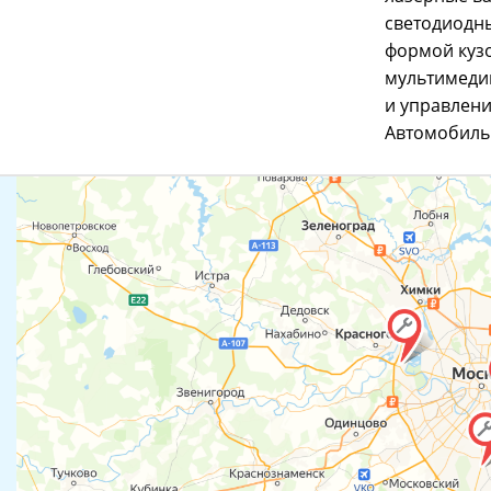
светодиодн
формой кузо
мультимеди
и управлени
Автомобиль 