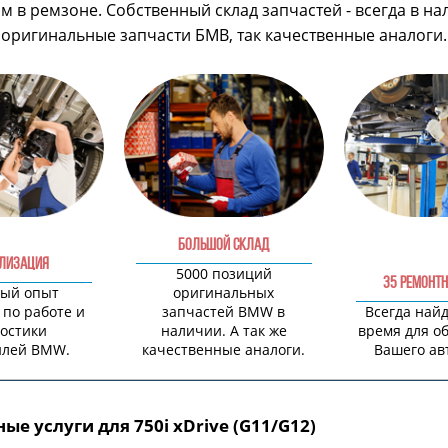
 в ремзоне. Собственный склад запчастей - всегда в на
оригинальные запчасти БМВ, так качественные аналоги.
БОЛЬШОЙ СКЛАД
ЛИЗАЦИЯ
5000 позиций
35 РЕМОНТН
ый опыт
оригинальных
 по работе и
запчастей BMW в
Всегда най
остики
наличии. А так же
время для о
илей BMW.
качественные аналоги.
Вашего ав
ые услуги для 750i xDrive (G11/G12)