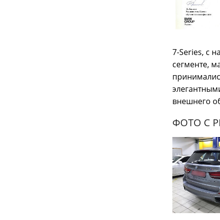
7-Series, с
сегменте, 
принимались
элегантным
внешнего об
ФОТО С 