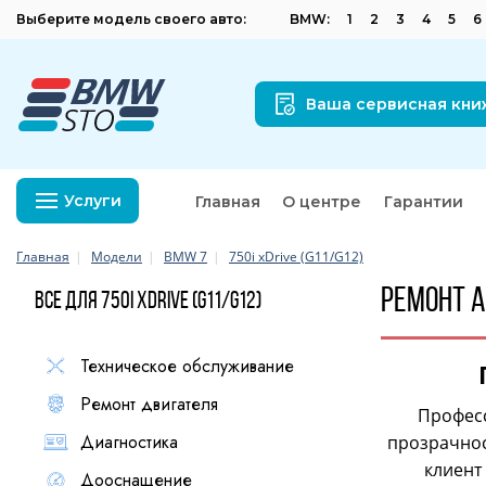
Выберите модель своего авто:
BMW:
1
2
3
4
5
6
Ваша сервисная кни
Услуги
Главная
О центре
Гарантии
Главная
Модели
BMW 7
750i xDrive (G11/G12)
Ремонт а
Все для 750i xDrive (G11/G12)
Техническое обслуживание
Ремонт двигателя
Професс
Диагностика
прозрачнос
клиент
Дооснащение