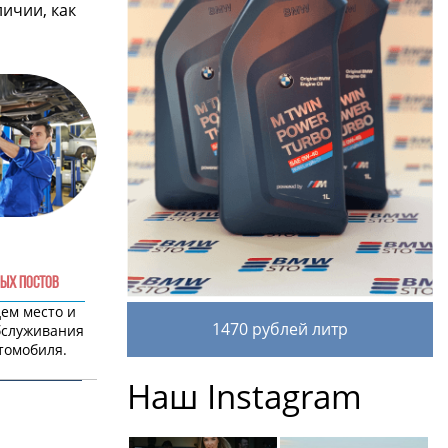
личии, как
ЫХ ПОСТОВ
дем место и
1470 рублей литр
бслуживания
томобиля.
Наш Instagram