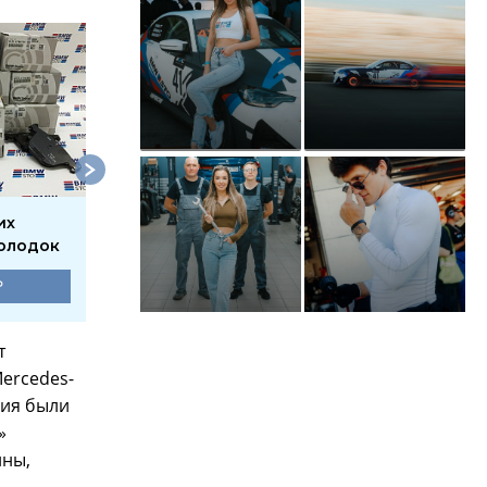
их
Замена передних
Замена передних
олодок
тормозных колодок
тормозных диско
₽
1750 ₽
3300 ₽
т
ercedes-
ения были
»
ины,