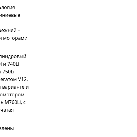
ология
миниевые
режней –
и моторами
цилиндровый
 и 740Li
 750Li
регатом V12.
м варианте и
тромотором
ь M760Li, с
нчатая
авлены