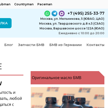
lubman
Countryman
Paceman
+7 (495) 255-33-77
Москва, ул. Мельникова, 5 (ЮВАО, ЦАО)
ЕЛКА
Москва, ул. Твардовского д.8 к.5 (СЗАО)
Москва, Варшавское шоссе 122А (ЮАО)
Ежедневно с 10:00 до 20:00
Блог
Запчасти БМВ
БМВ из Германии
Контакты
е
Оригинальное масло БМВ
W
ытость и
вать, любой
аться с