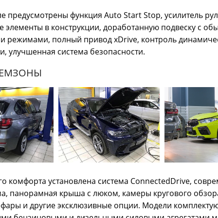
е предусмотрены функция Auto Start Stop, усилитель рул
 элементы в конструкции, доработанную подвеску с об
и режимами, полный привод xDrive, контроль динамиче
и, улучшенная система безопасности.
РЕМЗОНЫ
о комфорта установлена система ConnectedDrive, совр
а, панорамная крыша с люком, камеры кругового обзор
фары и другие эксклюзивные опции. Модели комплектуют
ми бензиновыми и дизельными силовыми агрегатами 