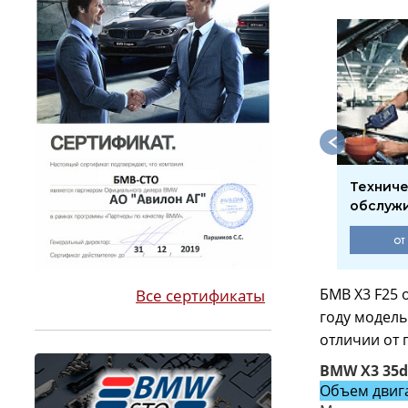
мпьютерная
Кодирование
Технич
агностика
обслуж
2550 ₽
от
БМВ X3 F25 
Все сертификаты
году модель
отличии от 
BMW X3 35d 
Объем двига