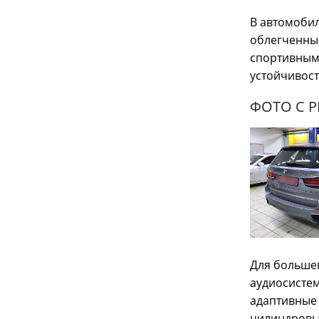
В автомобил
облегченные
спортивным
устойчивост
ФОТО С 
Для большег
аудиосистем
адаптивные 
цилиндровы