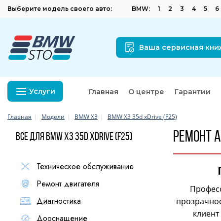
Выберите модель своего авто:
BMW:
1
2
3
4
5
6
Ваша сервисная кни
Услуги
Главная
О центре
Гарантии
Главная
Модели
BMW X3
BMW X3 35d xDrive (F25)
Ремонт а
Все для BMW X3 35d xDrive (F25)
Техническое обслуживание
Ремонт двигателя
Професс
Диагностика
прозрачнос
клиент
Дооснащение