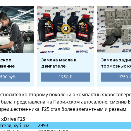
еское
Замена масла в
Замена задн
ивание
двигателе
тормозных к
 500 руб.
1950 ₽
1750 
относится ко второму поколению компактных кроссоверо
 была представлена на Парижском автосалоне, сменив E8
предшественника, F25 стал более элегантным и резвым.
xDrive F25
теля, куб. см. — 2993