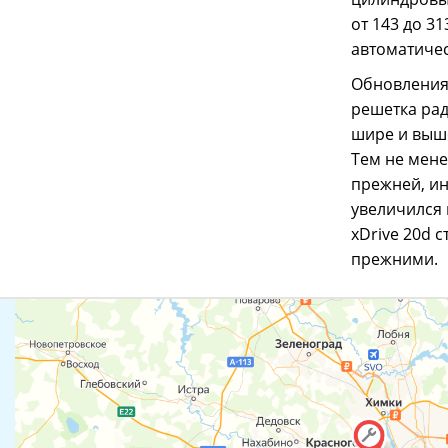
от 143 до 31
автоматиче
Обновления 
решетка рад
шире и выше
Тем не мене
прежней, ин
увеличился 
xDrive 20d 
прежними.