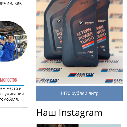
личии, как
ЫХ ПОСТОВ
дем место и
1470 рублей литр
бслуживания
томобиля.
Наш Instagram