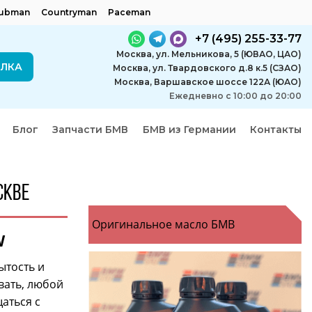
lubman
Countryman
Paceman
+7 (495) 255-33-77
Москва, ул. Мельникова, 5 (ЮВАО, ЦАО)
ЕЛКА
Москва, ул. Твардовского д.8 к.5 (СЗАО)
Москва, Варшавское шоссе 122А (ЮАО)
Ежедневно с 10:00 до 20:00
Блог
Запчасти БМВ
БМВ из Германии
Контакты
скве
Оригинальное масло БМВ
W
ытость и
вать, любой
аться с