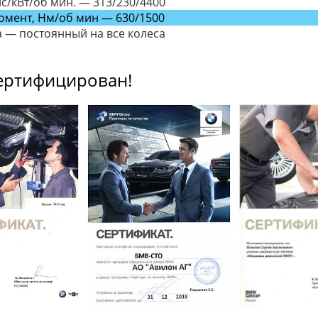
с/кВт/об мин. — 313/230/4400
омент, Нм/об мин — 630/1500
 — постоянный на все колеса
ертифицирован!