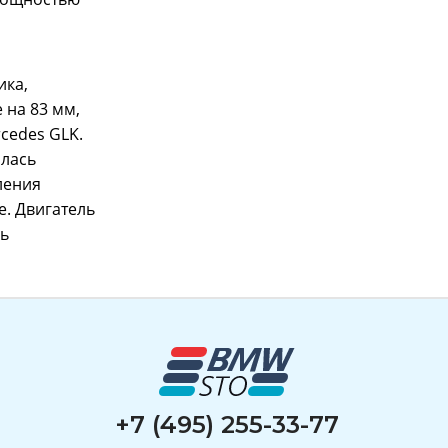
ика,
 на 83 мм,
cedes GLK.
алась
ления
e. Двигатель
сь
+7 (495) 255-33-77