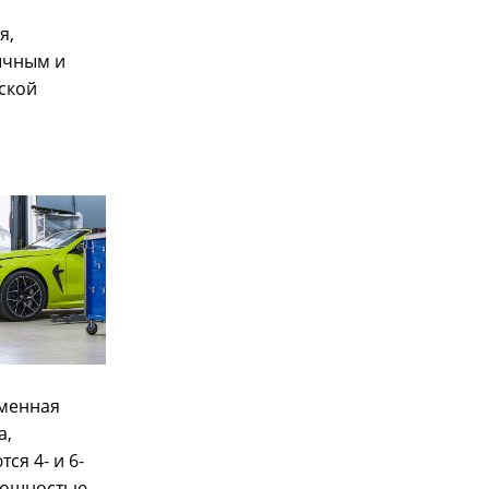
я,
ычным и
ской
еменная
а,
ся 4- и 6-
мощностью