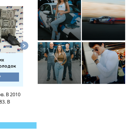
их
Замена передних
Замена передних
олодок
тормозных колодок
тормозных диско
₽
1750 ₽
3300 ₽
в. В 2010
3. В