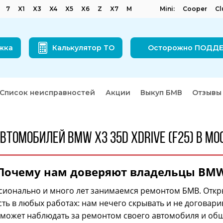
7
X1
X3
X4
X5
X6
Z
X7
M
Mini:
Cooper
C
жка
Калькулятор ТО
Осторожно ПОДД
Список неисправностей
Акции
Выкуп БМВ
Отзывы
втомобилей BMW X3 35d xDrive (F25) в Мо
Почему нам доверяют владельцы BM
ионально и много лет занимаемся ремонтом БМВ. Откр
ть в любых работах: нам нечего скрывать и не договари
 может наблюдать за ремонтом своего автомобиля и общ