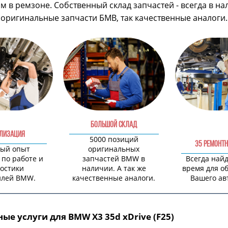
 в ремзоне. Собственный склад запчастей - всегда в на
оригинальные запчасти БМВ, так качественные аналоги.
БОЛЬШОЙ СКЛАД
ЛИЗАЦИЯ
5000 позиций
35 РЕМОНТН
ый опыт
оригинальных
 по работе и
запчастей BMW в
Всегда най
остики
наличии. А так же
время для о
илей BMW.
качественные аналоги.
Вашего ав
ые услуги для BMW X3 35d xDrive (F25)