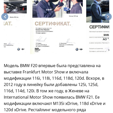
Модель BMW F20 впервые была представлена на
выставке Frankfurt Motor Show и включала
модификации 116i, 118i, 116d, 118d, 120d. Вскоре, в
2012 году в линейку были добавлены 125i, 125d,
116d, 114d, 120i. В том же году, в Женеве на
International Motor Show появилась BMW F21. Ее
модификации включают M135i xDrive, 118d xDrive и
120d xDrive. Рестайлинг модельного ряда