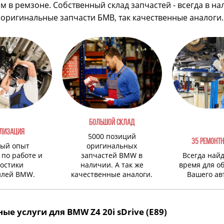
 в ремзоне. Собственный склад запчастей - всегда в на
оригинальные запчасти БМВ, так качественные аналоги.
БОЛЬШОЙ СКЛАД
ЛИЗАЦИЯ
5000 позиций
35 РЕМОНТН
ый опыт
оригинальных
 по работе и
запчастей BMW в
Всегда най
остики
наличии. А так же
время для о
илей BMW.
качественные аналоги.
Вашего ав
ые услуги для BMW Z4 20i sDrive (E89)