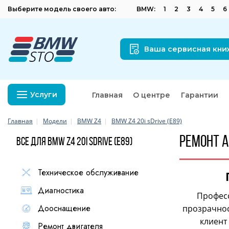
Выберите модель своего авто:
BMW:
1
2
3
4
5
6
Ваша сервисная кни
Услуги
Главная
О центре
Гарантии
Главная
Модели
BMW Z4
BMW Z4 20i sDrive (E89)
Ремонт а
Все для BMW Z4 20i sDrive (E89)
Техническое обслуживание
Диагностика
Професс
Дооснащение
прозрачнос
клиент
Ремонт двигателя