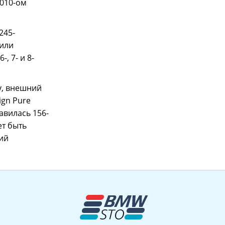
2010-ом
245-
били
, 7- и 8-
у, внешний
ign Pure
авилась 156-
ет быть
ий