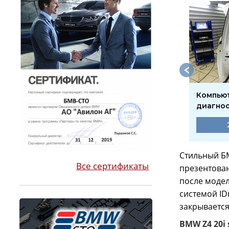
агностика
Диагностика АКПП
Компью
довой
диагно
1650 ₽
1650 ₽
Стильный БМ
Все сертификаты
презентован
после модел
системой ID
закрывается 
BMW Z4 20i 