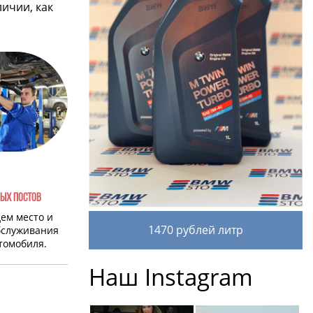
личии, как
ЫХ ПОСТОВ
дем место и
1470 рублей литр
бслуживания
томобиля.
Наш Instagram