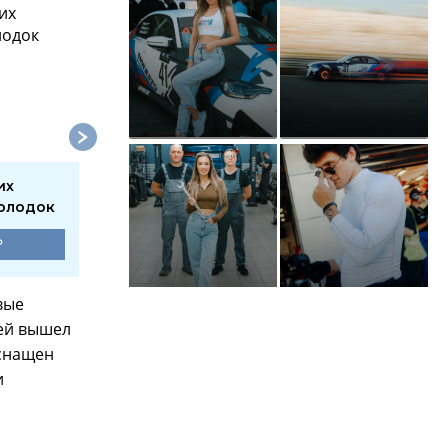
их
Замена передних
Замена задних
олодок
тормозных дисков
тормозных диско
₽
3300 ₽
3300 ₽
вые
шей вышел
оснащен
и