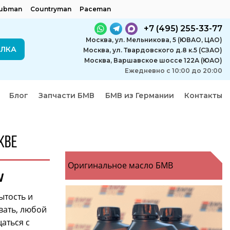
lubman
Countryman
Paceman
+7 (495) 255-33-77
Москва, ул. Мельникова, 5 (ЮВАО, ЦАО)
ЕЛКА
Москва, ул. Твардовского д.8 к.5 (СЗАО)
Москва, Варшавское шоссе 122А (ЮАО)
Ежедневно с 10:00 до 20:00
Блог
Запчасти БМВ
БМВ из Германии
Контакты
кве
Оригинальное масло БМВ
W
ытость и
вать, любой
аться с