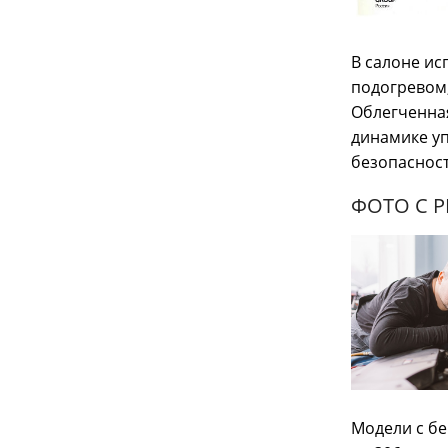
В салоне ис
подогревом,
Облегченна
динамике уп
безопасност
ФОТО С 
Модели с бе