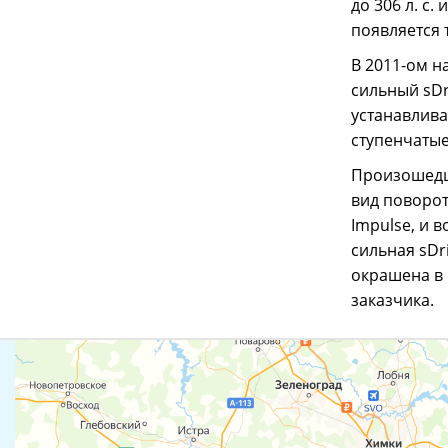
до 306 л. с.
появляется т
В 2011-ом на
сильный sDri
устанавлива
ступенчатые
Произошедши
вид поворот
Impulse, и 
сильная sDr
окрашена в 
заказчика.