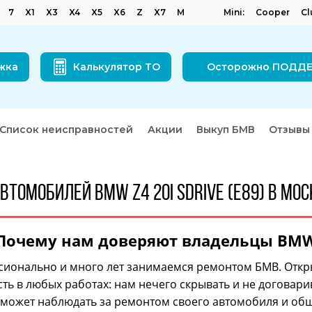
7
X1
X3
X4
X5
X6
Z
X7
M
Mini:
Cooper
C
жка
Калькулятор ТО
Осторожно ПОДД
Список неисправностей
Акции
Выкуп БМВ
Отзывы
втомобилей BMW Z4 20i sDrive (E89) в Мос
Почему нам доверяют владельцы BM
ионально и много лет занимаемся ремонтом БМВ. Откр
ть в любых работах: нам нечего скрывать и не договари
 может наблюдать за ремонтом своего автомобиля и общ