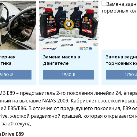
терная
Замена масла в
Замена задн
стика
двигателе
тормозных к
2550 ₽
1950 ₽
1750 
В E89 – представитель 2-го поколения линейки Z4, впер
ный на выставке NAIAS 2009. Кабриолет с жесткой кры
ей E85/E86. В отличие от предыдущего поколения, Е89 
rive, жесткой раздвижной крышей, которая открывается 
за 20 секунд.
sDrive E89