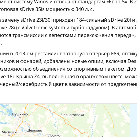
 имеют систему Vanos и отвечают стандартам «Евро-5». В 
оповая sDrive 35is мощностью 340 л. с.
 замену sDrive 23i/30i приходят 184-сильный sDrive 20i и 
ve 28i (с Valvetronic system и турбонаддувом). В автомо
ются трансмиссии с лепестками переключения передач, 6-
.
й в 2013-ом рестайлинг затронул экстерьер E89, оптик
ников и фонарей, добавлены новые опции, включая Des
возможностью объединения со спортивным пакетом. Доб
ive 18i. Крыша Z4, выполненная в оранжевом цвете, мож
черный/серебристый цвет в зависимости от предпочтен