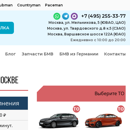
lubman
Countryman
Paceman
+7 (495) 255-33-77
Москва, ул. Мельникова, 5 (ЮВАО, ЦАО)
ЕЛКА
Москва, ул. Твардовского д.8 к.5 (СЗАО)
Москва, Варшавское шоссе 122А (ЮАО)
Ежедневно с 10:00 до 20:00
Блог
Запчасти БМВ
БМВ из Германии
Контакты
Москве
Выберите ТО
олнения
ТО
ТО
0 ₽
минут.