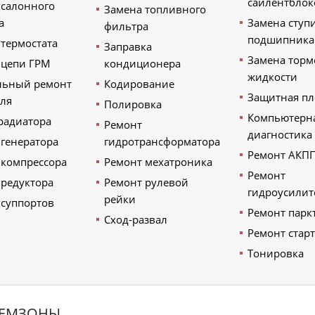
сайлентблок
 салонного
Замена топливного
а
Замена ступ
фильтра
подшипника
 термостата
Заправка
Замена торм
 цепи ГРМ
кондиционера
жидкости
льный ремонт
Кодирование
Защитная пл
еля
Полировка
Компьютерн
радиатора
Ремонт
диагностика
 генератора
гидротрансформатора
Ремонт АКП
 компрессора
Ремонт мехатроника
Ремонт
 редуктора
Ремонт рулевой
гидроусилит
рейки
 суппортов
Ремонт парк
Сход-развал
Ремонт стар
Тонировка
РЕМЗОНЫ