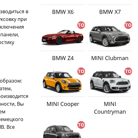
BMW X6
BMW X7
зводиться в
уксовку при
ТО
ТО
реключения
 панели,
остику
BMW Z4
MINI Clubman
ТО
ТО
 образом:
атем,
роизводится
MINI Cooper
MINI
ности, Вы
Countryman
шем
немецкого
ТО
В. Все