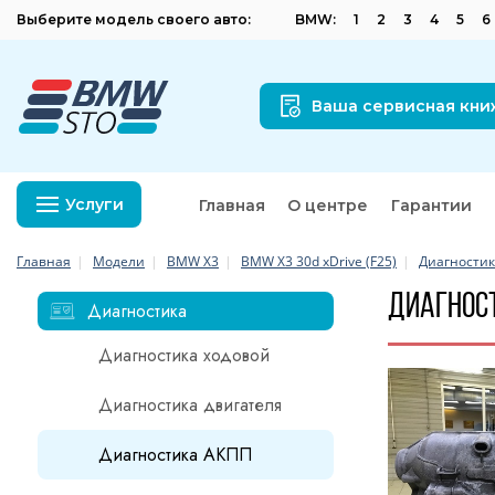
Выберите модель своего авто:
BMW:
1
2
3
4
5
6
Ваша сервисная кни
Услуги
Главная
О центре
Гарантии
Главная
Модели
BMW X3
BMW X3 30d xDrive (F25)
Диагности
Диагност
Диагностика
Диагностика ходовой
Диагностика двигателя
Диагностика АКПП