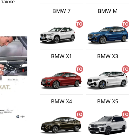
 также
BMW 7
BMW M
ТО
ТО
BMW X1
BMW X3
ТО
ТО
BMW X4
BMW X5
ТО
ТО