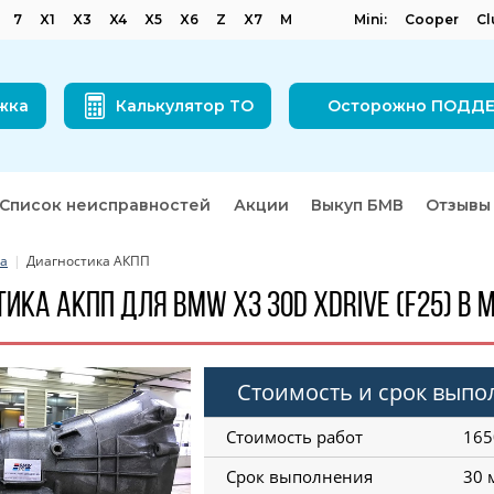
7
X1
X3
X4
X5
X6
Z
X7
M
Mini:
Cooper
C
жка
Калькулятор ТО
Осторожно ПОДД
Список неисправностей
Акции
Выкуп БМВ
Отзывы
ка
Диагностика АКПП
ика АКПП для BMW X3 30d xDrive (F25) в 
Стоимость и срок вып
Стоимость работ
165
Срок выполнения
30 