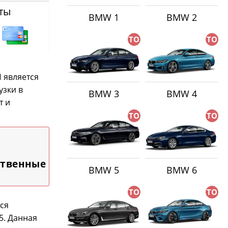
ты
BMW 1
BMW 2
ТО
ТО
 является
узки в
BMW 3
BMW 4
т и
ТО
ТО
ственные
BMW 5
BMW 6
ТО
ТО
ся
5. Данная