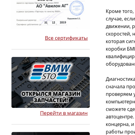
Кроме того,
случае, есл
движении, р
скоростей, 
Все сертификаты
которая сиг
коробки БМ
квалифицир
оборудован
Диагностика
сначала про
проверяем у
компьютерна
сможете сд
Перейти в магазин
автоцентре.
концерна, и
работы прои