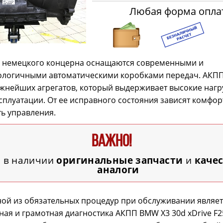
Любая форма опла
 немецкого концерна оснащаются современными и
ологичными автоматическими коробками передач. АКПП
жнейших агрегатов, который выдерживает высокие нагр
сплуатации. От ее исправного состояния зависят комфор
ь управления.
ВАЖНО!
а в наличии
оригинальные запчасти
и
каче
аналоги
ой из обязательных процедур при обслуживании являет
ая и грамотная диагностика АКПП BMW X3 30d xDrive F2