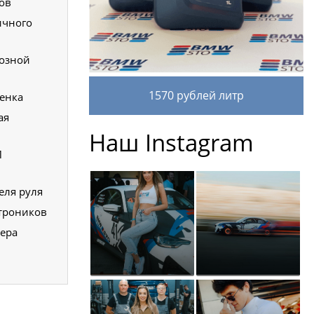
ов
ичного
озной
1570 рублей литр
енка
ая
Наш Instagram
П
еля руля
троников
тера