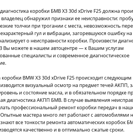
 диагностика коробки БМВ X3 30d xDrive F25 должна прои
и владелец обнаружил признаки ее неисправности: проб
езкие толчки при трогании с места, невозможность пе
нехарактерный гул и вибрации, загоревшуюся ошибку на
нализирует о неисправности коробки. Произвести диагн
В Вы можете в нашем автоцентре — к Вашим услугам
ованные специалисты и современное диагностическое
ие.
 коробки BMW X3 30d xDrive F25 происходит следующим
изводится визуальный осмотр на предмет течей АКПП, з
ровень и состояние масла, и в обязательном порядке п
я диагностика АКПП БМВ. В случае выявления неисправ
елать профессиональный ремонт коробки передач в на
 Опытные мастера много лет работают с автомобилями 
 знают все тонкости ремонта автоматических коробок БМ
зводятся качественно и в оптимально сжатые сроки.