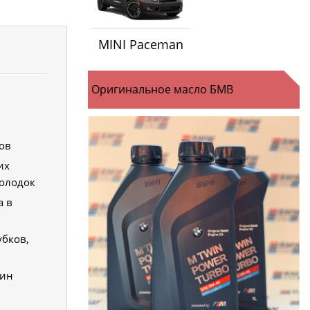
MINI Paceman
Оригинальное масло БМВ
ов
их
олодок
а в
убков,
жин