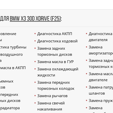
 для
BMW X3 30d xDrive (F25)
:
новление
Диагностика АКПП
Диагностика
ы
двигателя
Диагностика ходовой
стика турбины
Замена
Замена задних
амортизатор
 воздушного
тормозных дисков
а
Замена задн
Замена масла в ГУР
тормозных к
 масла в АКПП
Замена охлаждающей
Замена масл
жидкости
двигателе
ъемных
Замена передних
ков
Замена патр
тормозных колодок
шлангов
 передних
Замена рычагов
ных дисков
Замена пру
Замена свечей
 радиатора
Замена
накаливания